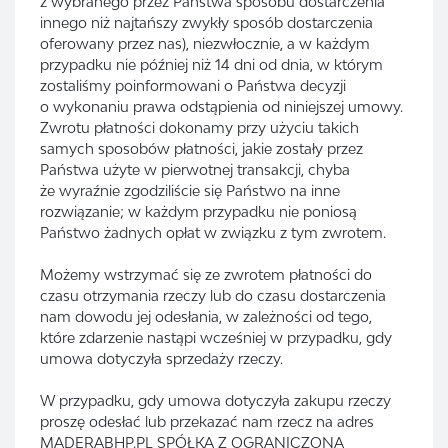
z wybranego przez Państwa sposobu dostarczenia
innego niż najtańszy zwykły sposób dostarczenia
oferowany przez nas), niezwłocznie, a w każdym
przypadku nie później niż 14 dni od dnia, w którym
zostaliśmy poinformowani o Państwa decyzji
o wykonaniu prawa odstąpienia od niniejszej umowy.
Zwrotu płatności dokonamy przy użyciu takich
samych sposobów płatności, jakie zostały przez
Państwa użyte w pierwotnej transakcji, chyba
że wyraźnie zgodziliście się Państwo na inne
rozwiązanie; w każdym przypadku nie poniosą
Państwo żadnych opłat w związku z tym zwrotem.
Możemy wstrzymać się ze zwrotem płatności do
czasu otrzymania rzeczy lub do czasu dostarczenia
nam dowodu jej odesłania, w zależności od tego,
które zdarzenie nastąpi wcześniej w przypadku, gdy
umowa dotyczyła sprzedaży rzeczy.
W przypadku, gdy umowa dotyczyła zakupu rzeczy
proszę odesłać lub przekazać nam rzecz na adres
MADERABHP.PL SPÓŁKA Z OGRANICZONĄ