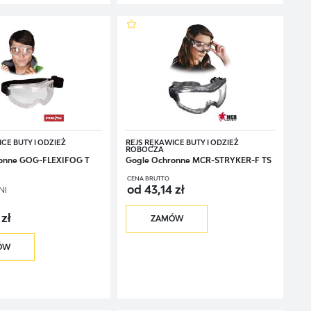
odrażnieniem spojówki i skóry, zapaleniem oczu, a nawet częściową
, ale także ogólnym znacznym pogorszeniem jakości życia pracownika.
roku w czasie pracy.
CE BUTY I ODZIEŻ
REJS RĘKAWICE BUTY I ODZIEŻ
ROBOCZA
onne GOG-FLEXIFOG T
Gogle Ochronne MCR-STRYKER-F TS
CENA BRUTTO
od 43,14 zł
NI
 zł
ZAMÓW
ÓW