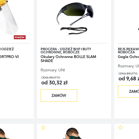
I ODZIEŻ
PROCERA - ODZIEŻ BHP I BUTY
REJS RĘKAWI
OCHRONNE, ROBOCZE
ROBOCZA
FORTPRO-VI
Okulary Ochronne BOLLE SLAM
Gogle Ochr
SHADE
Rozmiary:
U
Rozmiary:
UNI
CENA BRUTTO
od 9,68 
CENA BRUTTO
od 30,32 zł
ZAM
ZAMÓW