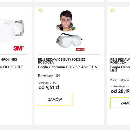
warzy zależy przede wszystkim od rodzaju wykonywanej pracy.
I NIEZABEZPIECZENIE OCZU W PRACY?
rony twarzy i oczu może skutkować wieloma poważnymi konsekwencjami – np. p
zroku.
Może to skutkować nie tylko utratą możliwości dalszego wykonywania zawodu
bagatelizować.
ą osłonę twarzy dla Twoich pracowników i nie pozwól, aby byli narażeni na utratę wz
OCHRONNIKI
REJS RĘKAWICE BUTY I ODZIEŻ
REJS RĘKAWI
ROBOCZA
ROBOCZA
M-OO-SF201 T
Gogle Ochronne GOG-SPLASH T UNI
Gogle Ochr
UNI
Rozmiary:
UNI
Rozmiary:
U
CENA BRUTTO
od 9,51 zł
CENA BRUTTO
od 28,19
ZAMÓW
ZAM