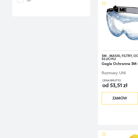
Mopy Myjki Ściągaczki
Dozowniki
3M - MASKI, FILTRY, 
SŁUCHU
Gogle Ochronne 3
Rozmiary:
UNI
CENA BRUTTO
od 53,51 zł
ZAMÓW