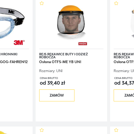
OCHRONNIKI
REJS RĘKAWICE BUTY I ODZIEŻ
REJS RĘKAWI
ROBOCZA
ROBOCZA
M-GOG-FAHREN12
Osłona OTFS-ME YB UNI
Osłona OTF
Rozmiary:
UNI
Rozmiary:
U
CENA BRUTTO
CENA BRUTTO
od 39,40 zł
od 34,37
ZAMÓW
ZAM