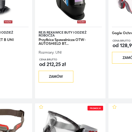
I ODZIEŻ
REJS RĘKAWICE BUTY I ODZIEŻ
Gogle Ochr
ROBOCZA
T B UNI
Przyłbica Spawalnicza OTW-
CENA BRUTTO
AUTOSHIELD BT...
od 128,9
Rozmiary:
UNI
ZAM
CENA BRUTTO
od 212,25 zł
ZAMÓW
PROMOCJE