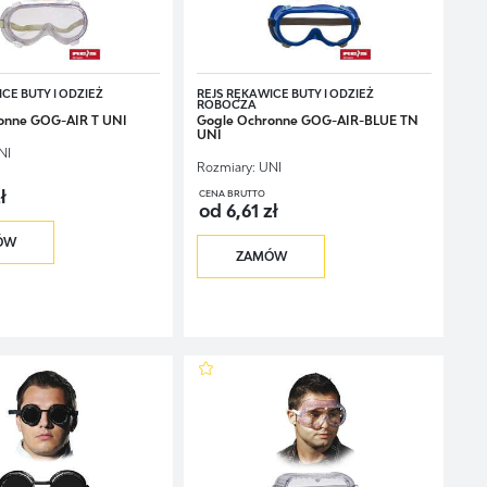
CE BUTY I ODZIEŻ
REJS RĘKAWICE BUTY I ODZIEŻ
ROBOCZA
onne GOG-AIR T UNI
Gogle Ochronne GOG-AIR-BLUE TN
UNI
NI
Rozmiary:
UNI
ł
CENA BRUTTO
od 6,61 zł
ÓW
ZAMÓW