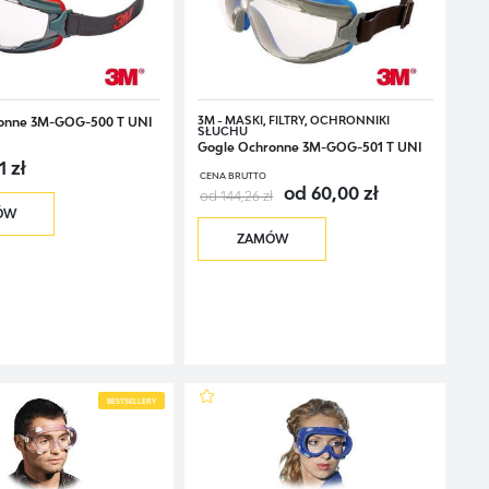
3M - MASKI, FILTRY, OCHRONNIKI
onne 3M-GOG-500 T UNI
SŁUCHU
Gogle Ochronne 3M-GOG-501 T UNI
1 zł
CENA BRUTTO
od 60,00 zł
od 144,26 zł
ÓW
ZAMÓW
BESTSELLERY