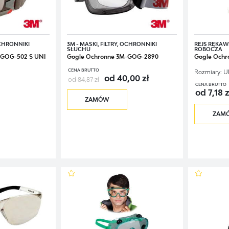
OCHRONNIKI
3M - MASKI, FILTRY, OCHRONNIKI
REJS RĘKAWI
SŁUCHU
ROBOCZA
-GOG-502 S UNI
Gogle Ochronne 3M-GOG-2890
Gogle Ochr
CENA BRUTTO
Rozmiary:
U
od 40,00 zł
od 84,87 zł
CENA BRUTTO
od 7,18 z
ZAMÓW
ZAM