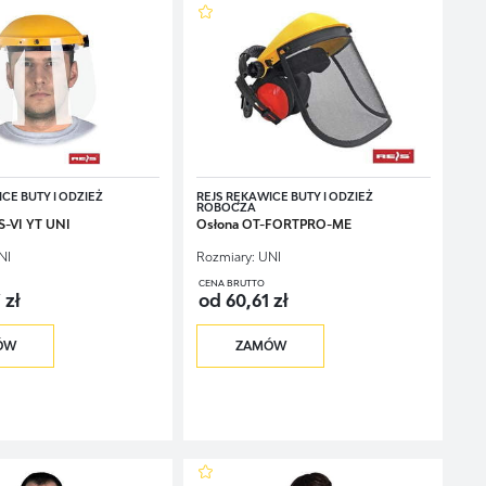
CE BUTY I ODZIEŻ
REJS RĘKAWICE BUTY I ODZIEŻ
ROBOCZA
S-VI YT UNI
Osłona OT-FORTPRO-ME
NI
Rozmiary:
UNI
CENA BRUTTO
 zł
od 60,61 zł
ÓW
ZAMÓW