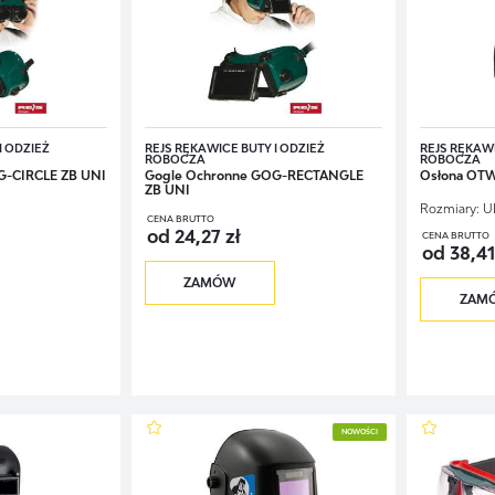
I ODZIEŻ
REJS RĘKAWICE BUTY I ODZIEŻ
REJS RĘKAWI
ROBOCZA
ROBOCZA
G-CIRCLE ZB UNI
Gogle Ochronne GOG-RECTANGLE
Osłona OT
ZB UNI
Rozmiary:
U
CENA BRUTTO
od 24,27 zł
CENA BRUTTO
od 38,41
ZAMÓW
ZAM
NOWOŚCI