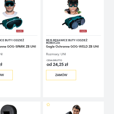
CE BUTY I ODZIEŻ
REJS RĘKAWICE BUTY I ODZIEŻ
ROBOCZA
onne GOG-SPARK ZB UNI
Gogle Ochronne GOG-WELD ZB UNI
NI
Rozmiary:
UNI
CENA BRUTTO
zł
od 24,25 zł
ÓW
ZAMÓW