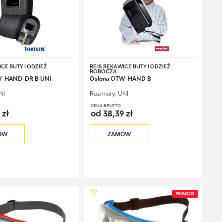
CE BUTY I ODZIEŻ
REJS RĘKAWICE BUTY I ODZIEŻ
ROBOCZA
W-HAND-DR B UNI
Osłona OTW-HAND B
NI
Rozmiary:
UNI
CENA BRUTTO
 zł
od 38,39 zł
ÓW
ZAMÓW
PROMOCJE