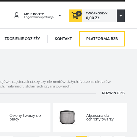
TWÓJ KOSZYK
0
MOJE KONTO
Logowanie/rejestracja
0,00 ZŁ
PLATFORMA B2B
ZDOBIENIE ODZIEŻY
KONTAKT
ACJA
ORZYŚCI:
aństwo:
ji zamówień
spojówki cząsteczek cieczy czy elementów stałych. Noszenie
okularów
, malarniach, stolarniach czy śrutowniach.
ROZWIŃ OPIS
żnie od warunków panujących w miejscu pracy.
Dzięki temu pracownicy
adzania swoich danych przy kolejnych zakupach
abatów i kuponów promocyjnych
Osłony twarzy do
Akcesoria do
 dla narządu wzroku lub zastosować środków ochrony zbiorowej. Wówczas
pracy
ochrony twarzy
CJA
do charakteru wykonywanej pracy;