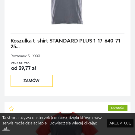
Koszulka t-shirt STANDARD PLUS 1-17-640-71-
25...
Rozmiary:
S...XXXL
CENA BRUTTO
od 39,77 zł
ZAMÓW
NOWOŚCI
Ta strona używa ciasteczek (cookies), dzięki którym nasz
serwis może działać lepiej. Dowiedz się więcej klikając
AKCEPTUJĘ
tutaj
.