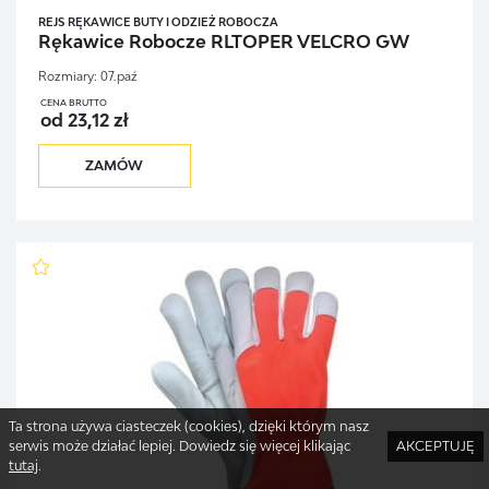
REJS RĘKAWICE BUTY I ODZIEŻ ROBOCZA
Rękawice Robocze RLTOPER VELCRO GW
Rozmiary:
07.paź
CENA BRUTTO
od 23,12 zł
ZAMÓW
Ta strona używa ciasteczek (cookies), dzięki którym nasz
serwis może działać lepiej. Dowiedz się więcej klikając
AKCEPTUJĘ
tutaj
.