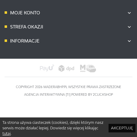
mechanicznych
MOJE KONTO
każda para posiada zawieszkę, dzięki czemu
RMC-IMPACTCB M
CB / M
Ś
świetnie się prezentują i są idealne na wszelkiego
rodzaju prezentacje
STREFA OKAZJI
zgodne z normą EN420
RMC-IMPACTCB L
CB / L
Ś
INFORMACJE
RMC-IMPACTCB XL
CB / XL
Ś
COPYRIGHT 2026 MADERABHP.PL WSZYSTKIE PRAWA ZASTRZEŻONE
AGENCJA INTERAKTYWNA
[TI]
POWERED BY
2CLICKSHOP
Ta strona używa ciasteczek (cookies), dzięki którym nasz
serwis może działać lepiej. Dowiedz się więcej klikając
AKCEPTUJĘ
tutaj
.