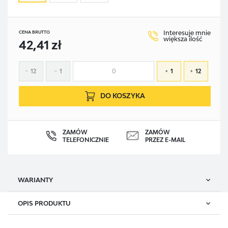
Interesuje mnie
CENA BRUTTO
większa ilość
42,41 zł
12
1
1
12
DO KOSZYKA
ZAMÓW
ZAMÓW
TELEFONICZNIE
PRZEZ E-MAIL
WARIANTY
OPIS PRODUKTU
SYMBOL
ODMIANA
DOS