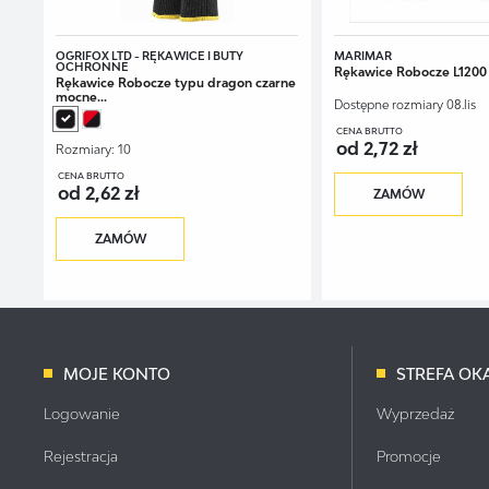
OGRIFOX LTD - RĘKAWICE I BUTY
MARIMAR
OCHRONNE
Rękawice Robocze L1200
Rękawice Robocze typu dragon czarne
mocne...
Dostępne rozmiary
08.lis
CENA BRUTTO
od 2,72 zł
Rozmiary:
10
CENA BRUTTO
od 2,62 zł
ZAMÓW
ZAMÓW
MOJE KONTO
STREFA OKA
Logowanie
Wyprzedaż
Rejestracja
Promocje