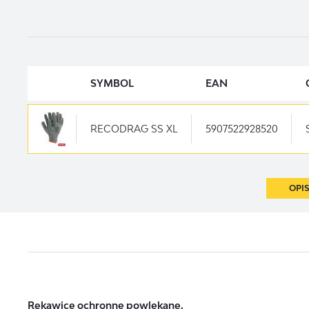
SYMBOL
EAN
RECODRAG SS XL
5907522928520
OPI
Rękawice ochronne powlekane.