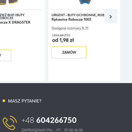
IEŻ BHP I BUTY
URGENT - BUTY OCHRONNE, ROBOCZE
ROBOCZE
Rękawice Robocze 1002
bocze X DRAGSTER
Dostępne rozmiary
8...11
CENA BRUTTO
od 1,98 zł
ZAMÓW
W
MASZ PYTANIE?
+48
604266750
ZAPRASZAMY PN. - PT. : 07:00-16:00