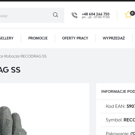
0
+48 604 266 750
pn. - pt. : 07:00-17:00
SELLERY
PROMOCJE
OFERTY PRACY
WYPRZEDAŻ
GOWANIE
REJESTR
ce Robocze RECODRAG SS
OTRZYMASZ LICZNE DODATKOWE K
G SS
Dzięki rejestracji zyskują P
- podgląd statusu realizac
- podgląd historii zakupów
INFORMACJE P
- brak konieczności wprow
Zapomniałem hasła
- możliwość otrzymania r
Kod EAN:
590
ALOGUJ SIĘ
Symbol:
RECO
REJESTRA
Pakowanie:
(1