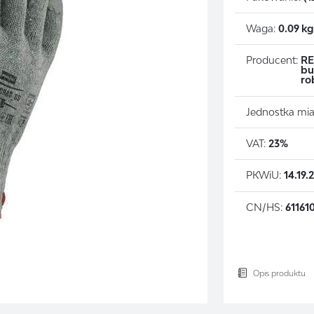
Waga:
0.09 k
Producent:
RE
bu
ro
Jednostka mia
VAT:
23%
PKWiU:
14.19.
CN/HS:
61161
Opis produktu