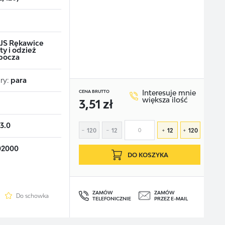
g
JS Rękawice
ty i odzież
bocza
ry:
para
Interesuje mnie
CENA BRUTTO
większa ilość
3,51 zł
23.0
120
12
12
120
02000
DO KOSZYKA
ZAMÓW
ZAMÓW
Do schowka
TELEFONICZNIE
PRZEZ E-MAIL