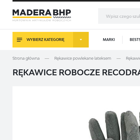
WYBIERZ KATEGORIĘ
MARKI
BEST
LO
Strona główna
Rękawice powlekane lateksem
Rękawi
RĘKAWICE ROBOCZE RECODRA
Z