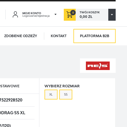
TWÓJ KOSZYK
0
MOJE KONTO
Logowanie/rejestracja
0,00 ZŁ
PLATFORMA B2B
ZDOBIENIE ODZIEŻY
KONTAKT
ACJA
ORZYŚCI:
aństwo:
ji zamówień
ODSTAWOWE
WYBIERZ ROZMIAR
adzania swoich danych przy kolejnych zakupach
XL
SS
abatów i kuponów promocyjnych
7522928520
DRAG SS XL
CJA
2/120)