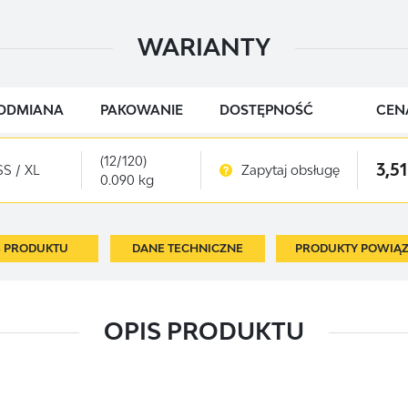
WARIANTY
ODMIANA
PAKOWANIE
DOSTĘPNOŚĆ
CEN
(12/120)
3,51
SS / XL
Zapytaj obsługę
0.090 kg
S PRODUKTU
DANE TECHNICZNE
PRODUKTY POWIĄ
OPIS PRODUKTU