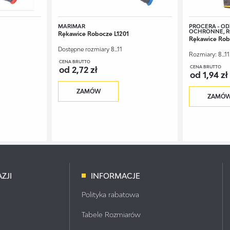
MARIMAR
PROCERA - ODZ
OCHRONNE, 
Rękawice Robocze L1201
Rękawice Ro
Dostępne rozmiary
8...11
Rozmiary:
8...11
CENA BRUTTO
CENA BRUTTO
od 2,72 zł
od 1,94 zł
ZAMÓW
ZAMÓ
ZJI
INFORMACJE
Polityka rabatowa
Tabele Rozmiarów