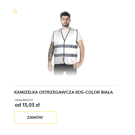
KOS-COLOR C XL
XL
KOS-COLOR C XXL
XXL
KOS-COLOR C XXXL
XXXL
KOS-COLOR G M
M
KAMIZELKA OSTRZEGAWCZA KOS-COLOR BIAŁA
CENA BRUTTO
od 13,03 zł
KOS-COLOR G L
L
ZAMÓW
KOS-COLOR G XL
XL