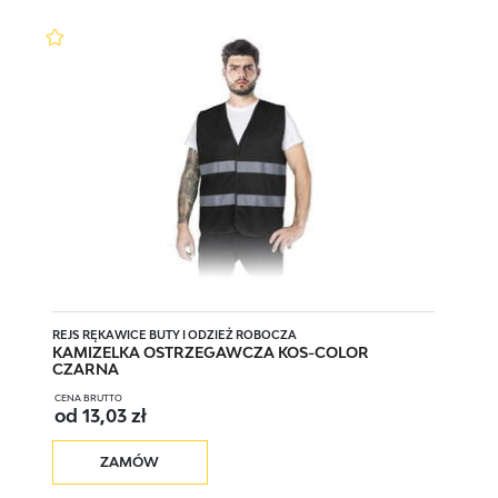
KOS-COLOR G XXL
XXL
KOS-COLOR G XXXL
XXXL
KOS-COLOR N M
M
KOS-COLOR N L
L
REJS RĘKAWICE BUTY I ODZIEŻ ROBOCZA
KAMIZELKA OSTRZEGAWCZA KOS-COLOR
CZARNA
CENA BRUTTO
KOS-COLOR N XL
XL
od 13,03 zł
ZAMÓW