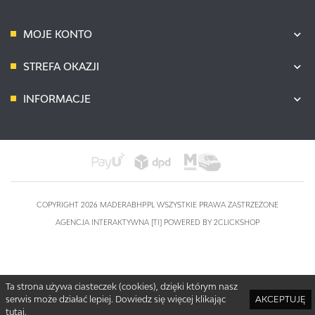
MOJE KONTO
STREFA OKAZJI
INFORMACJE
COPYRIGHT 2026 MADERABHP.PL WSZYSTKIE PRAWA ZASTRZEŻONE
AGENCJA INTERAKTYWNA
[TI]
POWERED BY
2CLICKSHOP
Ta strona używa ciasteczek (cookies), dzięki którym nasz
serwis może działać lepiej. Dowiedz się więcej klikając
AKCEPTUJĘ
tutaj
.