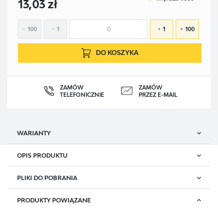
13,03 zł
100
1
1
100
DO KOSZYKA
ZAMÓW
ZAMÓW
TELEFONICZNIE
PRZEZ E-MAIL
WARIANTY
OPIS PRODUKTU
SYMBOL
ODMIANA
DO
PLIKI DO POBRANIA
Kamizelka ostrzegawcza z dwoma poziomymi pasami
odblaskowymi.
KOS-COLOR B M
M
PRODUKTY POWIĄZANE
Karta produktu
POBIERZ
dzianina: 100% poliester