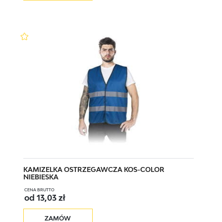
KOS-COLOR W XXXL
XXXL
KOS-COLOR Z M
M
KOS-COLOR Z L
L
KOS-COLOR Z XL
XL
KOS-COLOR Z XXL
XXL
KAMIZELKA OSTRZEGAWCZA KOS-COLOR
NIEBIESKA
CENA BRUTTO
od 13,03 zł
KOS-COLOR Z XXXL
XXXL
ZAMÓW