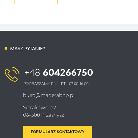
MASZ PYTANIE?
+48
604266750
ZAPRASZAMY PN. - PT. : 07:00-16:00
biuro@maderabhp.pl
Sierakowo 112
06-300 Przasnysz
FORMULARZ KONTAKTOWY