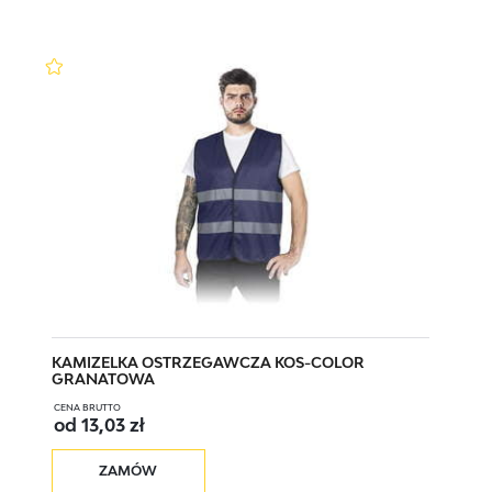
KOS-COLOR N XXL
XXL
KOS-COLOR N XXXL
XXXL
KOS-COLOR W M
M
KOS-COLOR W L
L
KOS-COLOR W XL
XL
KAMIZELKA OSTRZEGAWCZA KOS-COLOR
GRANATOWA
CENA BRUTTO
od 13,03 zł
KOS-COLOR W XXL
XXL
ZAMÓW