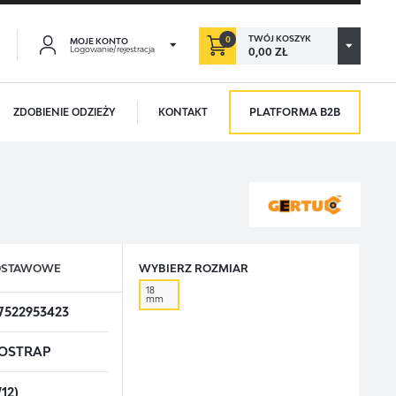
TWÓJ KOSZYK
0
MOJE KONTO
Logowanie/rejestracja
0,00 ZŁ
PLATFORMA B2B
ZDOBIENIE ODZIEŻY
KONTAKT
ACJA
ORZYŚCI:
aństwo:
ji zamówień
ODSTAWOWE
WYBIERZ ROZMIAR
adzania swoich danych przy kolejnych zakupach
18
mm
abatów i kuponów promocyjnych
7522953423
OSTRAP
CJA
/12)