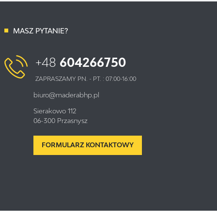
MASZ PYTANIE?
+48
604266750
ZAPRASZAMY PN. - PT. : 07:00-16:00
biuro@maderabhp.pl
Sierakowo 112
06-300 Przasnysz
FORMULARZ KONTAKTOWY