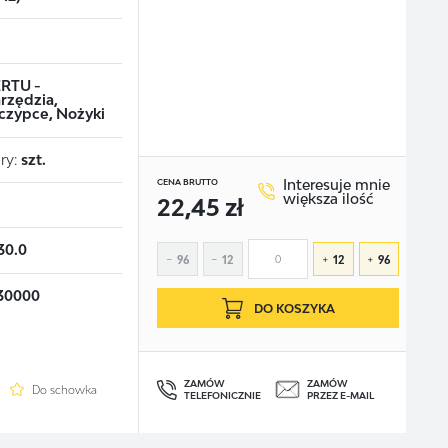
RTU -
rzędzia,
czypce, Nożyki
ry:
szt.
Interesuje mnie
CENA BRUTTO
większa ilość
22,45 zł
30.0
96
12
12
96
30000
DO KOSZYKA
ZAMÓW
ZAMÓW
Do schowka
TELEFONICZNIE
PRZEZ E-MAIL