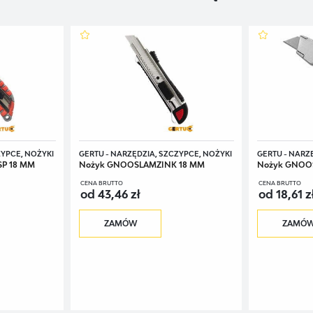
ZYPCE, NOŻYKI
GERTU - NARZĘDZIA, SZCZYPCE, NOŻYKI
GERTU - NARZ
P 18 MM
Nożyk GNOOSLAMZINK 18 MM
Nożyk GNOO
CENA BRUTTO
CENA BRUTTO
od 43,46 zł
od 18,61 z
ZAMÓW
ZAMÓ