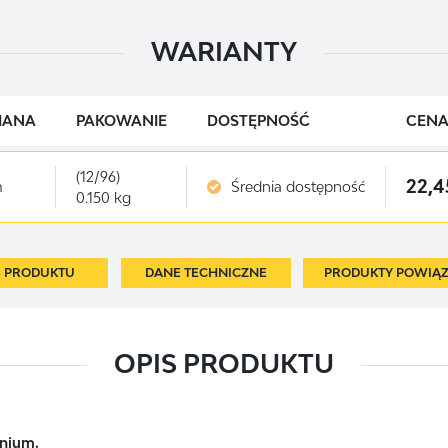
WARIANTY
IANA
PAKOWANIE
DOSTĘPNOŚĆ
CENA
(12/96)
22,4
m
Średnia dostępność
0.150 kg
S PRODUKTU
DANE TECHNICZNE
PRODUKTY POWIĄ
OPIS PRODUKTU
nium.