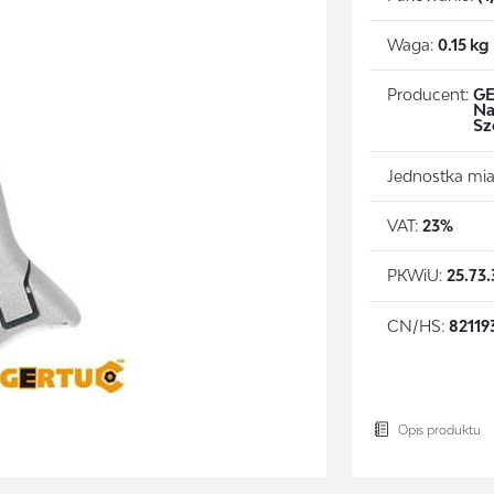
Waga:
0.15 kg
Producent:
GE
Na
Sz
Jednostka mia
VAT:
23%
PKWiU:
25.73.
CN/HS:
82119
Opis produktu