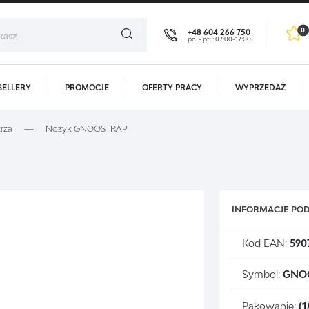
0
+48 604 266 750
pn. - pt. : 07:00-17:00
SELLERY
PROMOCJE
OFERTY PRACY
WYPRZEDAŻ
GOWANIE
REJESTR
trza
Nożyk GNOOSTRAP
OTRZYMASZ LICZNE DODATKOWE K
Dzięki rejestracji zyskują P
- podgląd statusu realizac
- podgląd historii zakupów
INFORMACJE P
- brak konieczności wprow
Zapomniałem hasła
- możliwość otrzymania r
Kod EAN:
590
ALOGUJ SIĘ
Symbol:
GNO
REJESTRA
Pakowanie:
(1