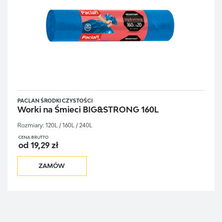
GOLD DROP
HENKEL
P & G
DARCHEM Pasta do rąk
COFRA Buty ochronne
SAKO
MaderaBHP.PL
PACLAN ŚRODKI CZYSTOŚCI
Worki na Śmieci BIG&STRONG 160L
JHK
4WRK
Rozmiary:
120L / 160L / 240L
POLSTAR
CENA BRUTTO
od 19,29 zł
Connect
ZAMÓW