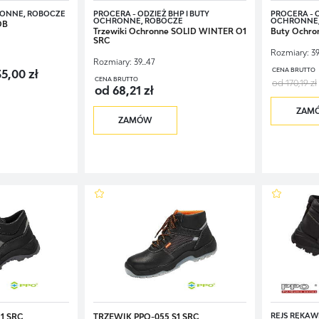
RONNE, ROBOCZE
PROCERA - ODZIEŻ BHP I BUTY
PROCERA - O
OCHRONNE, ROBOCZE
OCHRONNE,
OB
Trzewiki Ochronne SOLID WINTER O1
Buty Ochro
SRC
Rozmiary:
39
Rozmiary:
39...47
CENA BRUTTO
5,00 zł
CENA BRUTTO
od 170,19 zł
od 68,21 zł
ZAM
ZAMÓW
REJS RĘKAWI
1 SRC
TRZEWIK PPO-055 S1 SRC