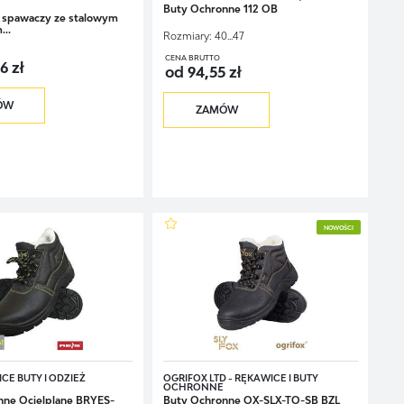
Buty Ochronne 112 OB
a spawaczy ze stalowym
..
Rozmiary:
40...47
CENA BRUTTO
6 zł
od 94,55 zł
ÓW
ZAMÓW
NOWOŚCI
CE BUTY I ODZIEŻ
OGRIFOX LTD - RĘKAWICE I BUTY
OCHRONNE
nne Ocielplane BRYES-
Buty Ochronne OX-SLX-TO-SB BZL