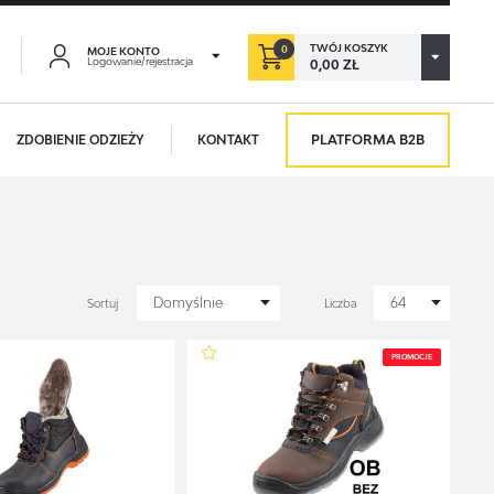
TWÓJ KOSZYK
0
MOJE KONTO
Logowanie/rejestracja
0,00 ZŁ
PLATFORMA B2B
ZDOBIENIE ODZIEŻY
KONTAKT
ACJA
ORZYŚCI:
aństwo:
ji zamówień
Domyślnie
64
Sortuj
Liczba
adzania swoich danych przy kolejnych zakupach
PROMOCJE
abatów i kuponów promocyjnych
CJA