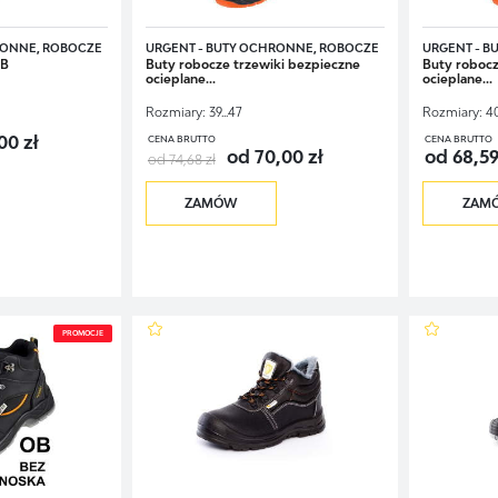
RONNE, ROBOCZE
URGENT - BUTY OCHRONNE, ROBOCZE
URGENT - B
SB
Buty robocze trzewiki bezpieczne
Buty robocz
ocieplane...
ocieplane...
Rozmiary:
39...47
Rozmiary:
40
00 zł
CENA BRUTTO
CENA BRUTTO
od 70,00 zł
od 68,59
od 74,68 zł
ZAMÓW
ZAM
PROMOCJE