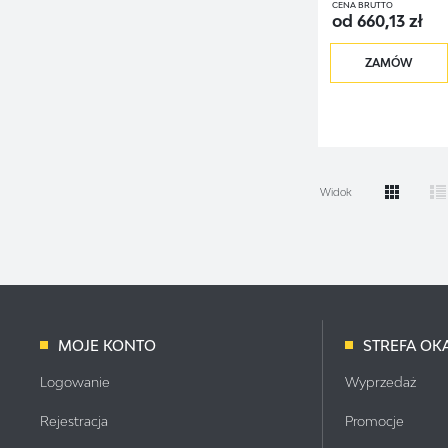
CENA BRUTTO
od 660,13 zł
ZAMÓW
Widok
MOJE KONTO
STREFA OKA
Logowanie
Wyprzedaż
Rejestracja
Promocje