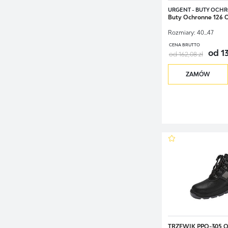
URGENT - BUTY OCH
Buty Ochronne 126 
Rozmiary:
40...47
CENA BRUTTO
od 13
od 162,08 zł
ZAMÓW
TRZEWIK PPO-305 O