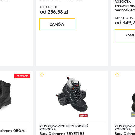
ROBOCZA
Trzewiki dl
CENA BRUTTO
podnoskiem.
od 256,58 zł
CENA BRUTTO
od 349,2
ZAMÓW
ZAM
PROMOCJE
REJS RĘKAWICE BUTY I ODZIEŻ
REJS RĘKAWI
ROBOCZA
ROBOCZA
a ochrony GROM
Buty Ochronne BRYETI BS
Buty Ochro