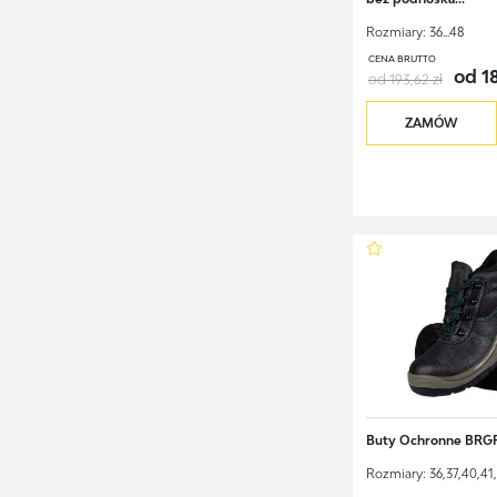
Rozmiary:
36...48
CENA BRUTTO
od 18
od 193,62 zł
ZAMÓW
Buty Ochronne BR
Rozmiary:
36,37,40,41