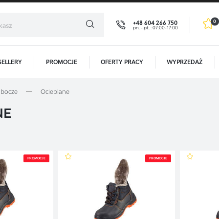
0
+48 604 266 750
pn. - pt. : 07:00-17:00
SELLERY
PROMOCJE
OFERTY PRACY
WYPRZEDAŻ
GOWANIE
REJESTR
obocze
Ocieplane
OTRZYMASZ LICZNE DODATKOWE K
NE
Dzięki rejestracji zyskują P
- podgląd statusu realizac
- podgląd historii zakupów
- brak konieczności wprow
PROMOCJE
PROMOCJE
Zapomniałem hasła
- możliwość otrzymania r
ALOGUJ SIĘ
REJESTRA