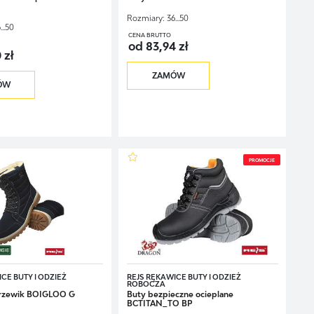
Rozmiary:
36...50
...50
CENA BRUTTO
od 83,94 zł
 zł
ZAMÓW
ÓW
PROMOCJE
CE BUTY I ODZIEŻ
REJS RĘKAWICE BUTY I ODZIEŻ
ROBOCZA
trzewik BOIGLOO G
Buty bezpieczne ocieplane
BCTITAN_TO BP