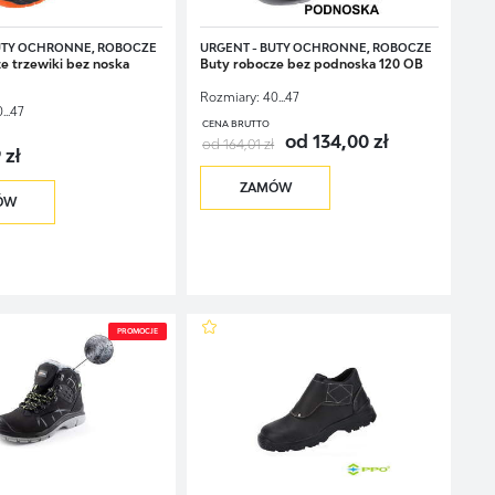
UTY OCHRONNE, ROBOCZE
URGENT - BUTY OCHRONNE, ROBOCZE
e trzewiki bez noska
Buty robocze bez podnoska 120 OB
Rozmiary:
40...47
...47
CENA BRUTTO
od 134,00 zł
od 164,01 zł
 zł
ZAMÓW
ÓW
PROMOCJE