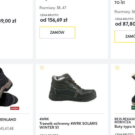
TO-S1
Rozmiary:
38...47
Rozmiary:
36
CENA BRUTTO
od 156,69 zł
CENA BRUTTO
9,00 zł
od 87,80
ZAMÓW
ZAM
4WRK
REJS RĘKAWI
GRENLAND
ROBOCZA
Trzewik ochronny 4WRK SOLARIS
Buty typu 
WINTER S1
,45,47,48
CENA BRUTTO