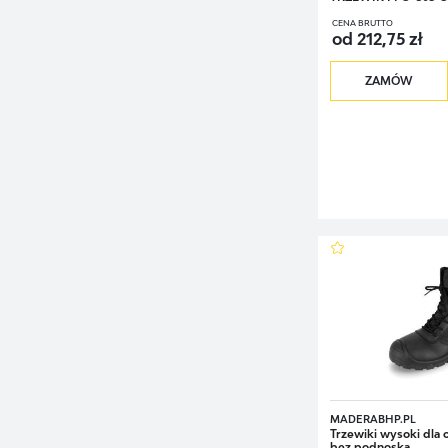
CENA BRUTTO
od 212,75 zł
ZAMÓW
MADERABHP.PL
Trzewiki wysoki dl
bez podnoska...