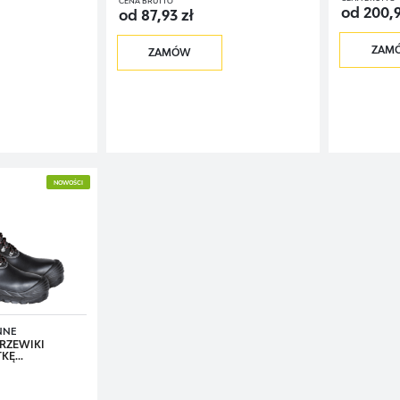
CENA BRUTTO
od 200,9
od 87,93 zł
ZAM
ZAMÓW
NOWOŚCI
NNE
RZEWIKI
Ę...