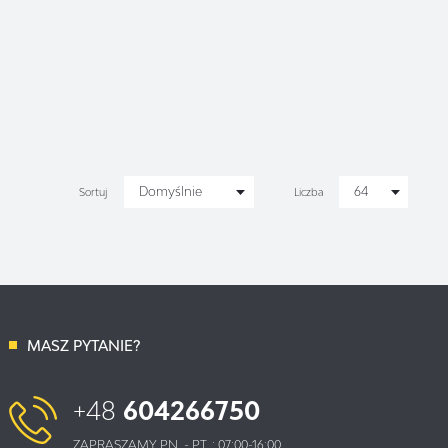
Domyślnie
64
Sortuj
Liczba
MASZ PYTANIE?
+48
604266750
ZAPRASZAMY PN. - PT. : 07:00-16:00