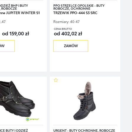
DZIEŻ BHP I BUTY
PPO STRZELCE OPOLSKIE - BUTY
 ROBOCZE
ROBOCZE, OCHRONNE
nne JUPITER WINTER S1
TRZEWIK PPO-444 S3 SRC
...47
Rozmiary:
40-47
CENA BRUTTO
od 159,00 zł
od 402,02 zł
ÓW
ZAMÓW
CE BUTY I ODZIEŻ
URGENT - BUTY OCHRONNE, ROBOCZE