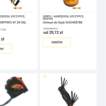
wno przy pracach domowych, jak i samochodowych. W poręcznej skrzynce
RZĘDZIA, SZCZYPCE,
GERTU - NARZĘDZIA, SZCZYPCE,
NOŻYKI
ca GPITWO SY 20 CAL
Uchwyt do Szyb GUCHSZYB2
CENA BRUTTO
0 CAL
od 29,72 zł
 zł
ZAMÓW
ÓW