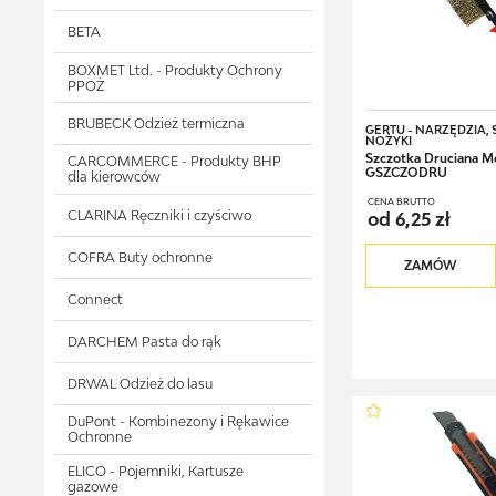
piłę płatnica,
BETA
młotek dekarsk
BOXMET Ltd. - Produkty Ochrony
PPOŻ
młotek ślusarsk
BRUBECK Odzież termiczna
GERTU - NARZĘDZIA,
nożyce do bla
NOŻYKI
Szczotka Druciana M
CARCOMMERCE - Produkty BHP
GSZCZODRU
dla kierowców
kielnie,
CENA BRUTTO
CLARINA Ręczniki i czyściwo
od 6,25 zł
obcęgi do gwo
COFRA Buty ochronne
ZAMÓW
szczypce zac
Connect
Przygotowaliśmy równie
DARCHEM Pasta do rąk
zestaw klucz
DRWAL Odzież do lasu
miary stalowe,
DuPont - Kombinezony i Rękawice
szczypce uniw
Ochronne
ELICO - Pojemniki, Kartusze
zestaw podst
gazowe