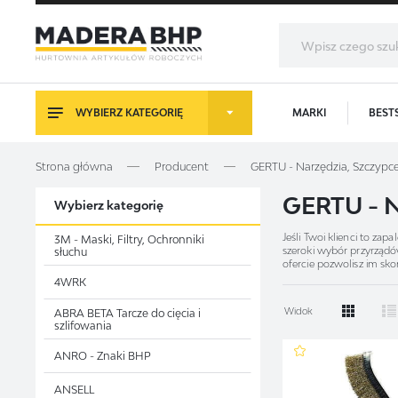
WYBIERZ KATEGORIĘ
MARKI
BEST
LO
Strona główna
Producent
GERTU - Narzędzia, Szczypce
GERTU - 
Wybierz kategorię
Jeśli Twoi klienci to z
3M - Maski, Filtry, Ochronniki
szeroki wybór przyrząd
słuchu
ofercie pozwolisz im sk
4WRK
OFERTA GE
Widok
ABRA BETA Tarcze do cięcia i
szlifowania
Istnieją takie narzędzi
Gertu, jak:
Z
ANRO - Znaki BHP
nożyk z łama
ANSELL