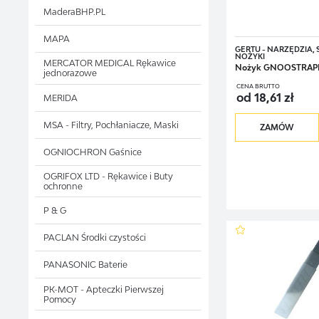
Rozważ zamówienie spec
MaderaBHP.PL
producent umieścił m.in.
tester elektry
MAPA
GERTU - NARZĘDZIA,
NOŻYKI
MERCATOR MEDICAL Rękawice
drut o długości
Nożyk GNOOSTRAP
jednorazowe
CENA BRUTTO
od 18,61 zł
izolowane kom
MERIDA
MSA - Filtry, Pochłaniacze, Maski
zaciski bezpi
ZAMÓW
OGNIOCHRON Gaśnice
szczypce do b
OGRIFOX LTD - Rękawice i Buty
ucinak drutu 
ochronne
P & G
nylonowe opas
PACLAN Środki czystości
opaski zacis
PANASONIC Baterie
zaciski izolacyj
PK-MOT - Apteczki Pierwszej
Pomocy
śrubokręty iz