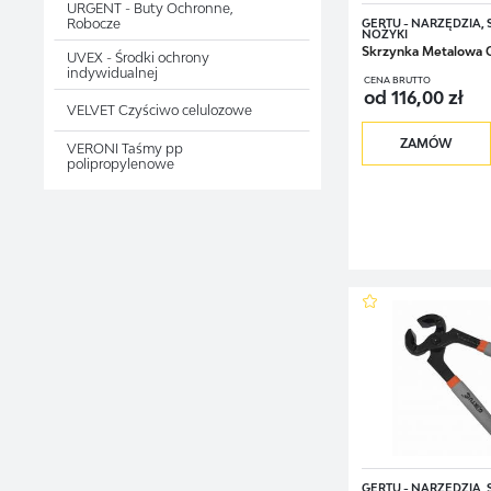
URGENT - Buty Ochronne,
Robocze
GERTU - NARZĘDZIA,
NOŻYKI
Skrzynka Metalowa
UVEX - Środki ochrony
indywidualnej
CENA BRUTTO
od 116,00 zł
VELVET Czyściwo celulozowe
ZAMÓW
VERONI Taśmy pp
polipropylenowe
GERTU - NARZĘDZIA,