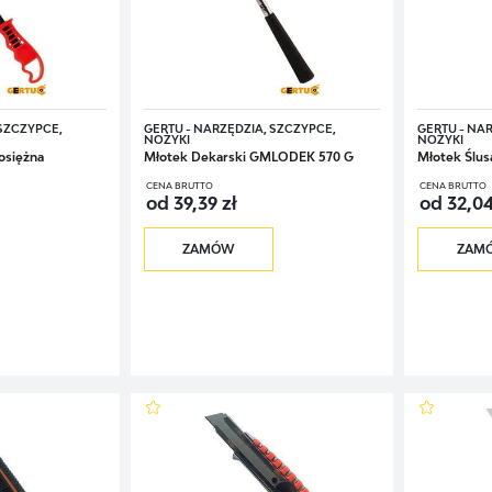
i,
i,
 SZCZYPCE,
GERTU - NARZĘDZIA, SZCZYPCE,
GERTU - NA
chy,
NOŻYKI
NOŻYKI
osiężna
Młotek Dekarski GMLODEK 570 G
Młotek Ślu
CENA BRUTTO
CENA BRUTTO
od 39,39 zł
od 32,04
ździ,
ZAMÓW
ZAM
iskowe wydłużone
.
ż wiele przyborów przydatnych w pracach, które nie wymagają profesjonalnej wied
 imbusowych
,
ersalne,
awowych narzędzi do domu i samochodu.