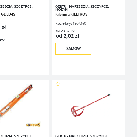
RZĘDZIA, SZCZYPCE,
GERTU - NARZĘDZIA, SZCZYPCE,
NOŻYKI
t GDLU4S
Kilenia GKIELTROS
Rozmiary:
180X160
 zł
CENA BRUTTO
od 2,02 zł
ÓW
ZAMÓW
RZĘDZIA, SZCZYPCE,
GERTU - NARZĘDZIA, SZCZYPCE,