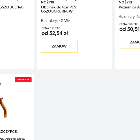
NOŻYKI
NOŻYKI
 GSZOBCE 160
Obcinak do Rur PCV
Poziomica 
GSZOBCRURPCW
Rozmiary:
6
Rozmiary:
42 MM
CENA BRUTTO
od 50,51
CENA BRUTTO
od 52,54 zł
ZAM
ZAMÓW
PROMOCJE
 SZCZYPCE,
00V GSZPLAS1V