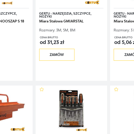
zklane.
 SZCZYPCE,
GERTU - NARZĘDZIA, SZCZYPCE,
GERTU - NA
NOŻYKI
NOŻYKI
wać tych, którzy szukają podręcznego domowego zestawu na nieprzewidziane sytua
NOOSZAP S 18
Miara Stalowa GMIARSTAL
Miara Stal
zelkimi europejskimi normami bezpieczeństwa.
Rozmiary:
3M, 5M, 8M
Rozmiary:
3
CENA BRUTTO
CENA BRUTTO
od 31,23 zł
od 5,06 
ZAMÓW
ZAM