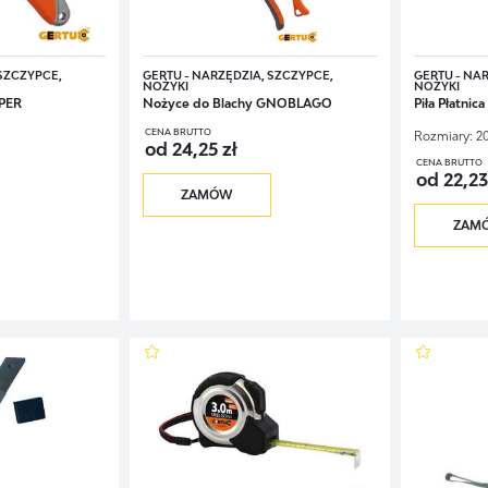
jalnego zestawu narzędzi obejmującego niemal 400 elementów przydatnych zaró
:
czny 100-250 V,
 SZCZYPCE,
GERTU - NARZĘDZIA, SZCZYPCE,
GERTU - NA
NOŻYKI
NOŻYKI
 1,5 m,
PER
Nożyce do Blachy GNOBLAGO
Piła Płatni
CENA BRUTTO
Rozmiary:
2
od 24,25 zł
binerki o końcówkach długości 150 mm,
CENA BRUTTO
od 22,23
ecznikowe różnych rodzajów,
ZAMÓW
ZAM
ezpieczników,
125 mm,
ki zaciskowe w różnych kolorach,
kowe
magic tie
,
ne,
olowane,