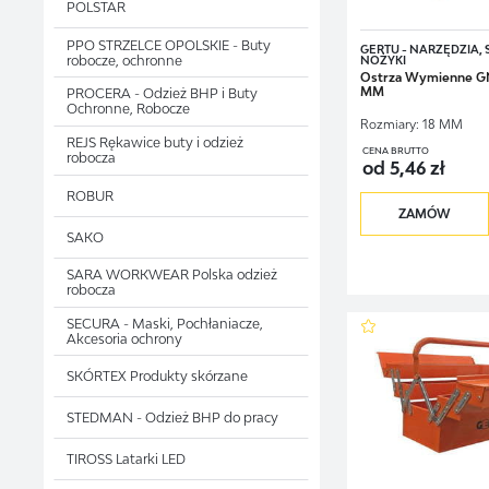
POLSTAR
bezpieczniki s
PPO STRZELCE OPOLSKIE - Buty
GERTU - NARZĘDZIA,
robocze, ochronne
NOŻYKI
Zestaw może zaintereso
Ostrza Wymienne G
rozwiązania zgodne z ws
MM
PROCERA - Odzież BHP i Buty
Ochronne, Robocze
Rozmiary:
18 MM
REJS Rękawice buty i odzież
CENA BRUTTO
robocza
od 5,46 zł
ROBUR
ZAMÓW
SAKO
SARA WORKWEAR Polska odzież
robocza
SECURA - Maski, Pochłaniacze,
Akcesoria ochrony
SKÓRTEX Produkty skórzane
STEDMAN - Odzież BHP do pracy
TIROSS Latarki LED