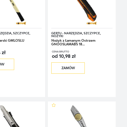
RZĘDZIA, SZCZYPCE,
GERTU - NARZĘDZIA, SZCZYPCE,
NOŻYKI
sarski GMLOSLU
Nożyk z Łamanym Ostrzem
GNOOSLAMABS 18...
 zł
CENA BRUTTO
od 10,98 zł
ÓW
ZAMÓW
zy, ale zręczności niezbędnej przy drobnym, domowym majsterkowaniu: