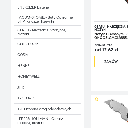
ENERGIZER Baterie
To narzędzia, dzięki któ
JAKIE SĄ N
FAGUM-STOMIL - Buty Ochronne
BHP, Kalosze, Trzewiki
Niezależnie od tego, czy
GERTU - NARZĘDZIA,
NOŻYKI
GERTU - Narzędzia, Szczypce,
przez wiele lat – wszyst
Nożyki
Nożyk z Łamanym O
Producent stosuje w swo
GNOOSLAMCLASS3..
GOLD DROP
niklowane żela
CENA BRUTTO
od 12,62 zł
GOSIA
stal węglową,
ZAMÓW
HENKEL
drewno,
HONEYWELL
stal CR-V,
JHK
stopy cynku.
JS GLOVES
Te trwałe i odporne na 
JSP Ochrona dróg oddechowych
KOGO ZAIN
LEBER&HOLLMAN - Odzież
To oferta skierowana w 
robocza, ochronna
skutecznych rozwiązań ta