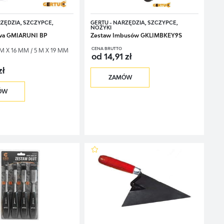
RZĘDZIA, SZCZYPCE,
GERTU - NARZĘDZIA, SZCZYPCE,
NOŻYKI
cje. Zamów produkty marki Gertu i zaproponuj swoim klientom praktyczne
owa GMIARUNI BP
Zestaw Imbusów GKLIMBKEY9S
CENA BRUTTO
 M X 16 MM / 5 M X 19 MM
od 14,91 zł
zł
ZAMÓW
ÓW