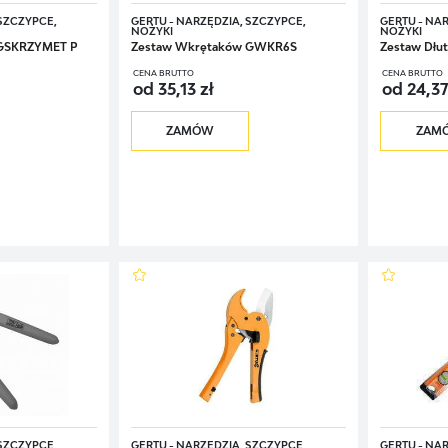
 SZCZYPCE,
GERTU - NARZĘDZIA, SZCZYPCE,
GERTU - NA
NOŻYKI
NOŻYKI
 GSKRZYMET P
Zestaw Wkrętaków GWKR6S
Zestaw Dłu
CENA BRUTTO
CENA BRUTTO
od 35,13 zł
od 24,37
ZAMÓW
ZAM
 SZCZYPCE,
GERTU - NARZĘDZIA, SZCZYPCE,
GERTU - NA